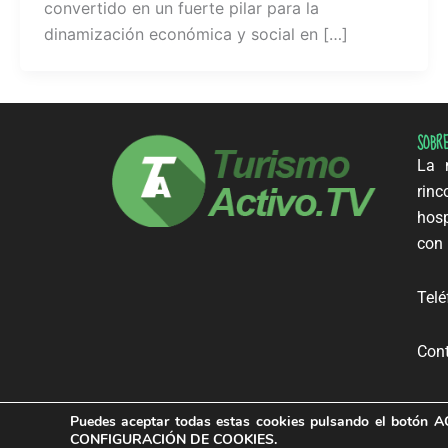
convertido en un fuerte pilar para la
dinamización económica y social en […]
SOBR
La m
rinc
hosp
con 
Telé
Cont
Puedes aceptar todas estas cookies pulsando el botón
A
CONFIGURACIÓN DE COOKIES
.