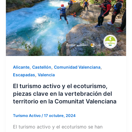
,
,
,
Alicante
Castellón
Comunidad Valenciana
,
Escapadas
Valencia
El turismo activo y el ecoturismo,
piezas clave en la vertebración del
territorio en la Comunitat Valenciana
Turismo Activo
/
17 octubre, 2024
El turismo activo y el ecoturismo se han