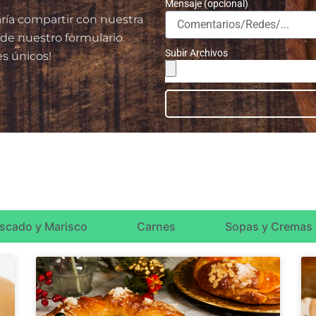
Mensaje (opcional)
aría compartir con nuestra
de nuestro formulario.
Subir Archivos
es únicos!
scado y Marisco
Carnes
Sopas y Cremas