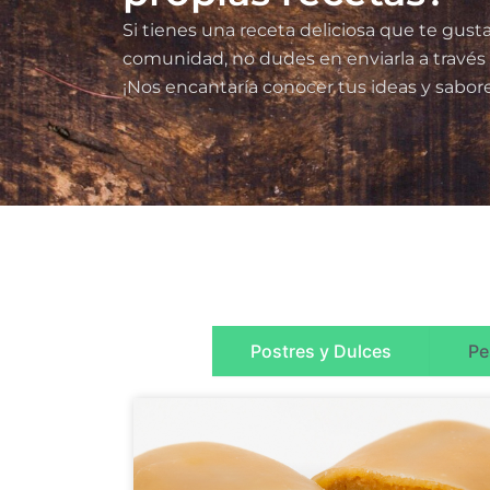
Si tienes una receta deliciosa que te gust
comunidad, no dudes en enviarla a través 
¡Nos encantaría conocer tus ideas y sabor
Postres y Dulces
Pe