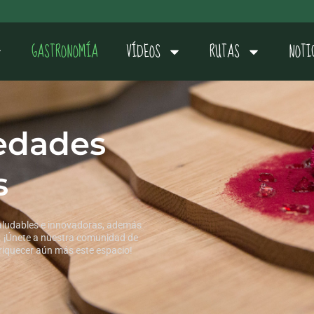
GASTRONOMÍA
VÍDEOS
RUTAS
NOTI
edades
s
saludables e innovadoras, además
s. ¡Únete a nuestra comunidad de
riquecer aún más este espacio!