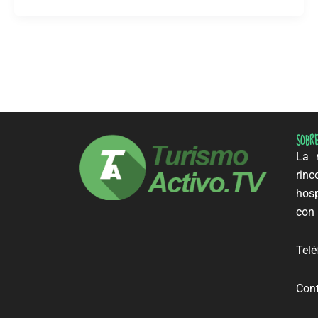
SOBR
La m
rinc
hosp
con 
Telé
Cont