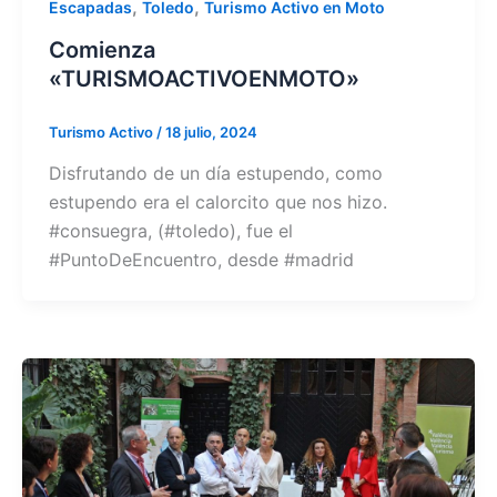
,
,
Escapadas
Toledo
Turismo Activo en Moto
Comienza
«TURISMOACTIVOENMOTO»
Turismo Activo
/
18 julio, 2024
Disfrutando de un día estupendo, como
estupendo era el calorcito que nos hizo.
#consuegra, (#toledo), fue el
#PuntoDeEncuentro, desde #madrid