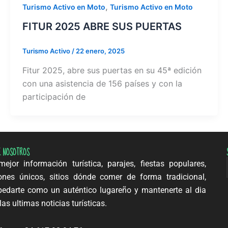
,
Turismo Activo en Moto
Turismo Activo en Moto
FITUR 2025 ABRE SUS PUERTAS
Turismo Activo
/
22 enero, 2025
Fitur 2025, abre sus puertas en su 45ª edición
con una asistencia de 156 países y con la
participación de
E NOSOTROS
ejor información turística, parajes, fiestas populares,
ones únicos, sitios dónde comer de forma tradicional,
edarte como un auténtico lugareño y mantenerte al dia
las ultimas noticias turísticas.