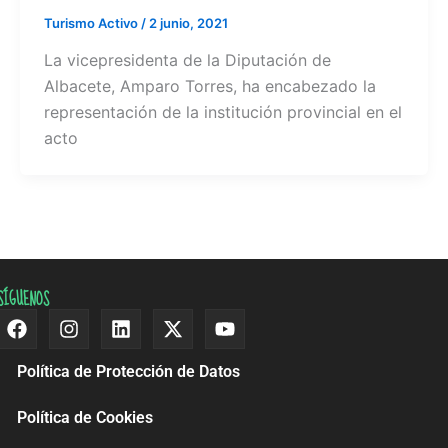
Turismo Activo
/
2 junio, 2021
La vicepresidenta de la Diputación de
Albacete, Amparo Torres, ha encabezado la
representación de la institución provincial en el
acto
SÍGUENOS
Facebook
Instagram
Linkedin
X-
Youtube
twitter
Política de Protección de Datos
Política de Cookies