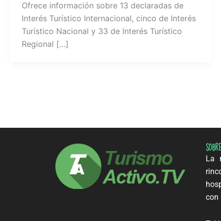
Ofrece información sobre 13 declaradas de
Interés Turístico Internacional, cinco de Interés
Turístico Nacional y 33 de Interés Turístico
Regional […]
SOBR
La m
rinc
hosp
con 