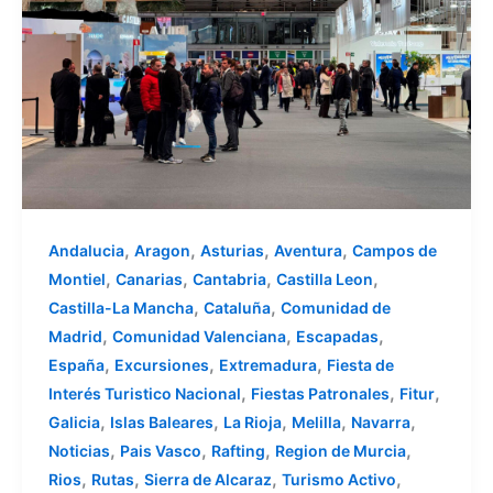
,
,
,
,
Andalucia
Aragon
Asturias
Aventura
Campos de
,
,
,
,
Montiel
Canarias
Cantabria
Castilla Leon
,
,
Castilla-La Mancha
Cataluña
Comunidad de
,
,
,
Madrid
Comunidad Valenciana
Escapadas
,
,
,
España
Excursiones
Extremadura
Fiesta de
,
,
,
Interés Turistico Nacional
Fiestas Patronales
Fitur
,
,
,
,
,
Galicia
Islas Baleares
La Rioja
Melilla
Navarra
,
,
,
,
Noticias
Pais Vasco
Rafting
Region de Murcia
,
,
,
,
Rios
Rutas
Sierra de Alcaraz
Turismo Activo