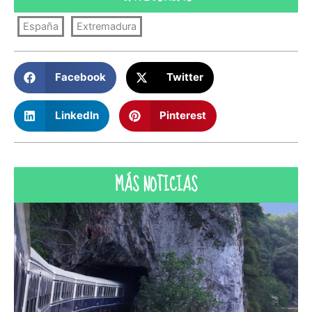
España
Extremadura
Facebook
Twitter
LinkedIn
Pinterest
MÁS NOTICIAS