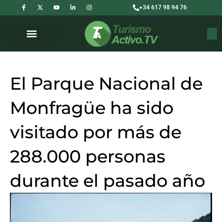
F
X
Y
L
I
Ir
+34 617 98 94 76
a
-
o
i
n
c
t
u
n
s
al
e
w
t
k
t
b
i
u
e
a
contenido
Buscar
o
t
b
d
g
o
t
e
i
r
k
e
n
a
-
r
-
m
f
i
n
El Parque Nacional de
Monfragüe ha sido
visitado por más de
288.000 personas
durante el pasado año