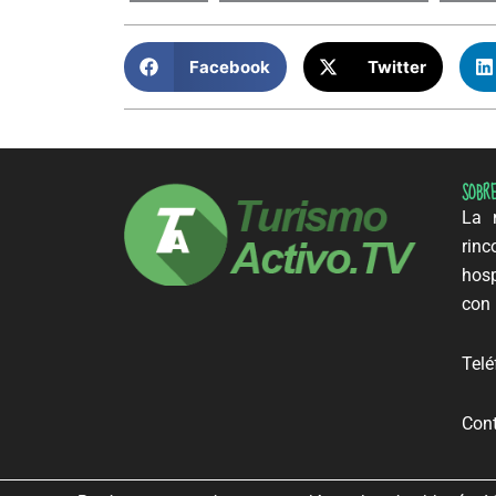
Facebook
Twitter
SOBR
La m
rinc
hosp
con 
Telé
Cont