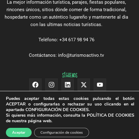
La mejor información turística, parajes, fiestas populares,
rincones únicos, sitios dónde comer de forma tradicional,
hospedarte como un auténtico lugareño y mantenerte al dia
con las ultimas noticias turísticas.
Teléfono: +34 617 98 94 76
Contáctanos: info@turismoactivo.tv
SÍGUENOS
Facebook
Instagram
Linkedin
X-
Youtube
twitter
Puedes aceptar todas estas cookies pulsando el botón
ACEPTAR
o configurarlas o rechazar su uso clicando en el
apartado
CONFIGURACIÓN DE COOKIES
.
Si quieres más información, consulta la
POLÍTICA DE COOKIES
de nuestra página web.
© Turismo Activo 2026
Aceptar
Configuración de cookies