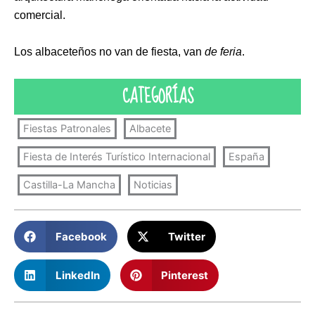
comercial.
Los albaceteños no van de fiesta, van
de feria
.
CATEGORÍAS
Fiestas Patronales
Albacete
Fiesta de Interés Turístico Internacional
España
Castilla-La Mancha
Noticias
Facebook
Twitter
LinkedIn
Pinterest