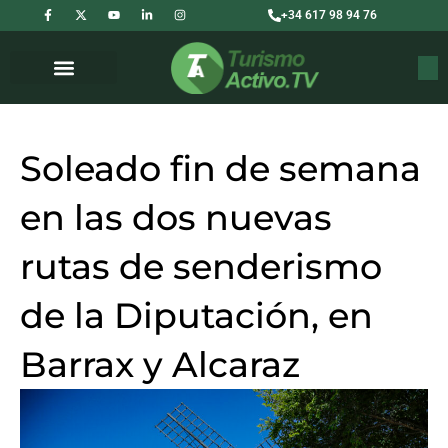
F
X
Y
L
I
Ir
+34 617 98 94 76
a
-
o
i
n
c
t
u
n
s
al
e
w
t
k
t
b
i
u
e
a
contenido
Buscar
o
t
b
d
g
o
t
e
i
r
k
e
n
a
-
r
-
m
f
i
n
Soleado fin de semana
en las dos nuevas
rutas de senderismo
de la Diputación, en
Barrax y Alcaraz