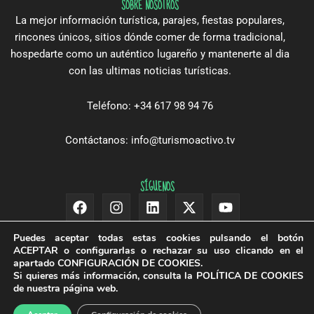
SOBRE NOSOTROS
La mejor información turística, parajes, fiestas populares,
rincones únicos, sitios dónde comer de forma tradicional,
hospedarte como un auténtico lugareño y mantenerte al dia
con las ultimas noticias turísticas.
Teléfono: +34 617 98 94 76
Contáctanos: info@turismoactivo.tv
SÍGUENOS
Facebook
Instagram
Linkedin
X-
Youtube
twitter
Puedes aceptar todas estas cookies pulsando el botón
ACEPTAR
o configurarlas o rechazar su uso clicando en el
apartado
CONFIGURACIÓN DE COOKIES
.
Si quieres más información, consulta la
POLÍTICA DE COOKIES
de nuestra página web.
© Turismo Activo 2026