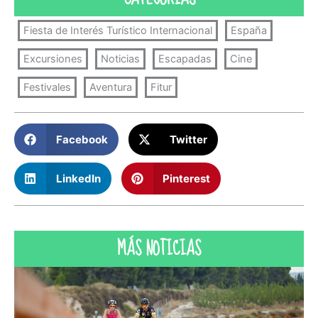
Fiesta de Interés Turístico Internacional
España
Excursiones
Noticias
Escapadas
Cine
Festivales
Aventura
Fitur
Facebook
Twitter
LinkedIn
Pinterest
MÁS NOTICIAS