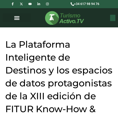
F
X
Y
L
I
Ir
+34 617 98 94 76
a
-
o
i
n
c
t
u
n
s
al
e
w
t
k
t
b
i
u
e
a
contenido
Buscar
o
t
b
d
g
o
t
e
i
r
k
e
n
a
-
r
-
m
f
i
n
La Plataforma
Inteligente de
Destinos y los espacios
de datos protagonistas
de la XIII edición de
FITUR Know-How &