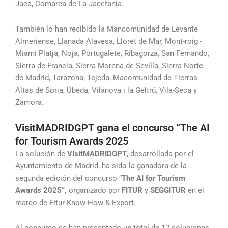
Jaca, Comarca de La Jacetania.
También lo han recibido la Mancomunidad de Levante
Almeriense, Llanada Alavesa, Lloret de Mar, Mont-roig -
Miami Platja, Noja, Portugalete, Ribagorza, San Fernando,
Sierra de Francia, Sierra Morena de Sevilla, Sierra Norte
de Madrid, Tarazona, Tejeda, Macomunidad de Tierras
Altas de Soria, Úbeda, Vilanova i la Geltrú, Vila-Seca y
Zamora.
VisitMADRIDGPT gana el concurso “The AI
for Tourism Awards 2025
La solución de
VisitMADRIDGPT
, desarrollada por el
Ayuntamiento de Madrid, ha sido la ganadora de la
segunda edición del concurso “
The AI for Tourism
Awards 2025”,
organizado por
FITUR
y
SEGGITUR
en el
marco de Fitur Know-How & Export.
Al concurso se han presentado un total de 12 soluciones