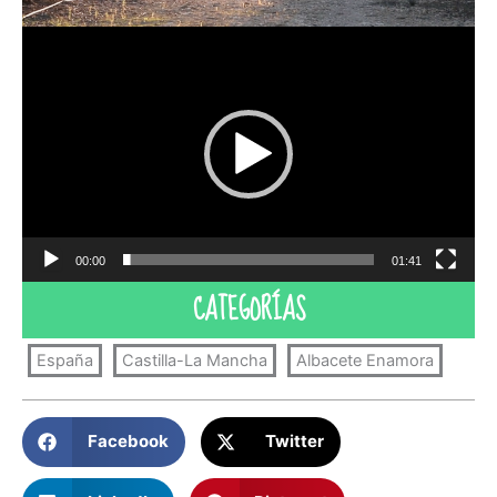
Reproductor
de
vídeo
00:00
01:41
CATEGORÍAS
España
Castilla-La Mancha
Albacete Enamora
Facebook
Twitter